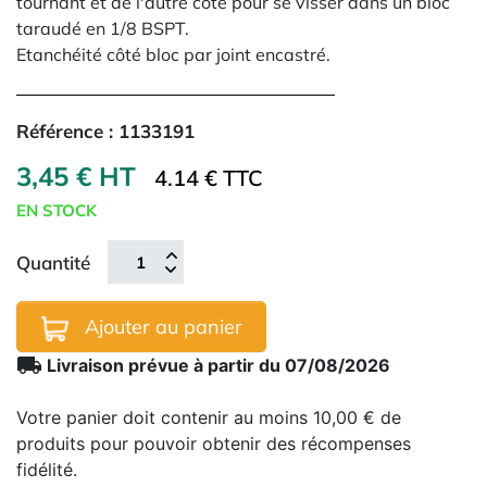
tournant et de l'autre côté pour se visser dans un bloc
taraudé en 1/8 BSPT.
Etanchéité côté bloc par joint encastré.
Référence :
1133191
3,45 € HT
4.14 € TTC
EN STOCK
Quantité
Ajouter au panier
local_shipping
Livraison prévue à partir du 07/08/2026
Votre panier doit contenir au moins 10,00 € de
produits pour pouvoir obtenir des récompenses
fidélité.