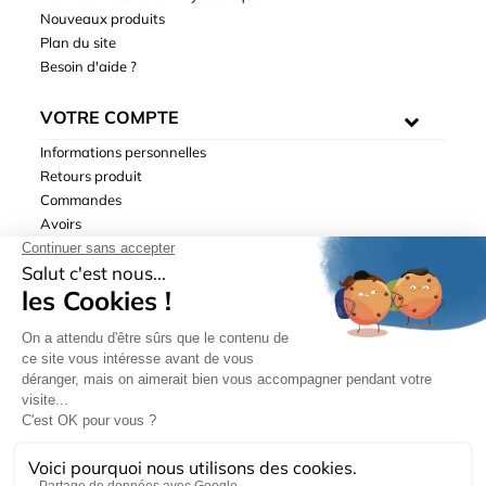
Nouveaux produits
Plan du site
Besoin d'aide ?
VOTRE COMPTE
Informations personnelles
Retours produit
Commandes
Avoirs
Adresses
Bons de réduction
Mentions légales
|
Données personnelles
|
Conditions générales
de ventes
| © Hydrodis 2003-2026. Tous droits réservés