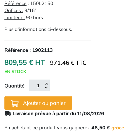
Référence
: 150L2150
Orifices
:
9/16"
Limiteur
:
90 bars
Plus d'informations ci-dessous.
Référence :
1902113
809,55 € HT
971.46 € TTC
EN STOCK
Quantité
Ajouter au panier
local_shipping
Livraison prévue à partir du 11/08/2026
En achetant ce produit vous gagnerez
48,50 €
grâce