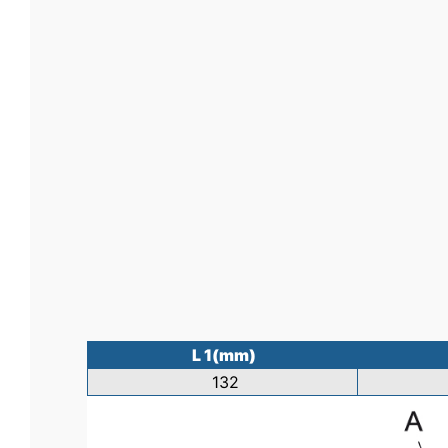
L 1(mm)
132