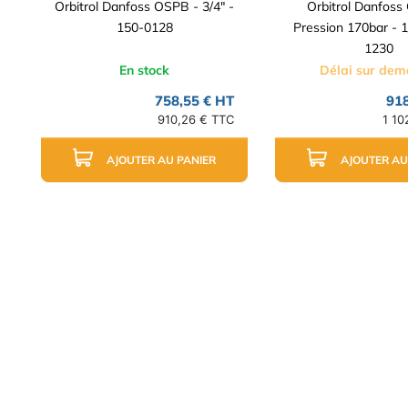
Orbitrol Danfoss OSPB - 3/4" -
Orbitrol Danfoss
150-0128
Pression 170bar - 1
1230
En stock
Délai sur de
758,55 € HT
918
910,26 € TTC
1 10
AJOUTER AU PANIER
AJOUTER AU