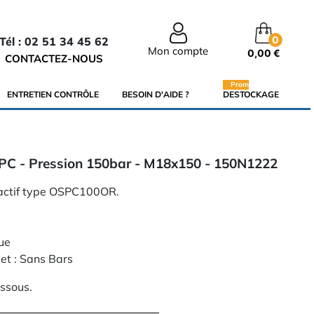
0
Tél : 02 51 34 45 62
Mon compte
0,00 €
CONTACTEZ-NOUS
Promo
ENTRETIEN CONTRÔLE
BESOIN D'AIDE ?
DESTOCKAGE
PC - Pression 150bar - M18x150 - 150N1222
réactif type OSPC100OR.
ue
et : Sans Bars
essous.