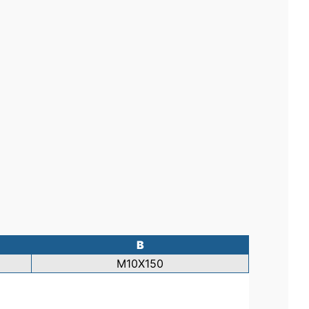
B
M10X150