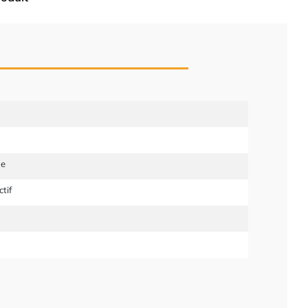
ue
tif