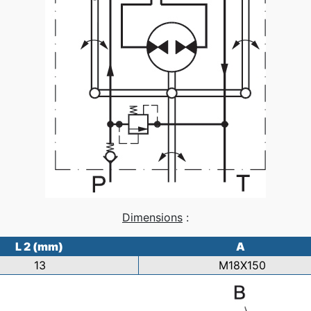
Dimensions
:
L 2 (mm)
A
13
M18X150