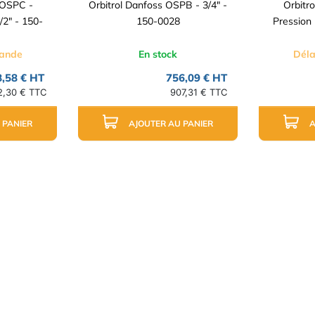
 OSPC -
Orbitrol Danfoss OSPB - 3/4" -
Orbitr
/2" - 150-
150-0028
Pression
mande
En stock
Déla
,58 € HT
756,09 € HT
2,30 € TTC
907,31 € TTC
 PANIER
AJOUTER AU PANIER
A