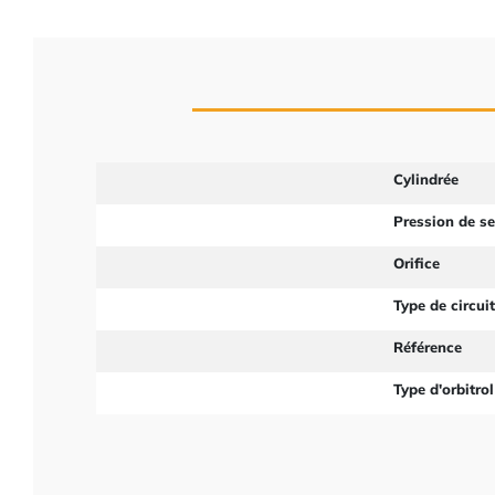
Cylindrée
Pression de s
Orifice
Type de circui
Référence
Type d'orbitrol