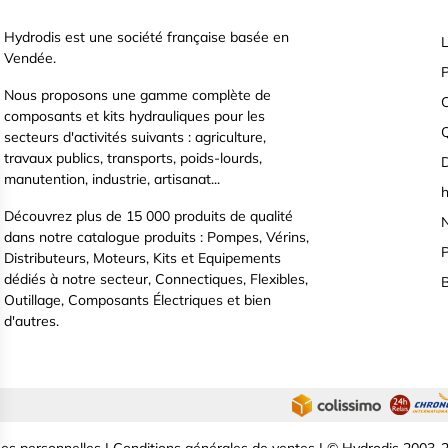
Hydrodis est une société française basée en
L
Vendée.
P
Nous proposons une gamme complète de
C
composants et kits hydrauliques pour les
secteurs d'activités suivants : agriculture,
travaux publics, transports, poids-lourds,
D
manutention, industrie, artisanat...
h
Découvrez plus de 15 000 produits de qualité
N
dans notre catalogue produits : Pompes, Vérins,
P
Distributeurs, Moteurs, Kits et Equipements
dédiés à notre secteur, Connectiques, Flexibles,
B
Outillage, Composants Électriques et bien
d'autres.
es personnelles
|
Conditions générales de ventes
| © Hydrodis 2003-2