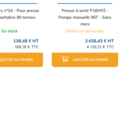
s n°24 - Pour presse
Presse à sertir P16HPZ -
 portative 80 tonnes
Pompe manuelle 95T - Sans
mors
En stock
Délai sur demande
138,48 € HT
3 438,43 € HT
166,18 € TTC
4 126,12 € TTC
JOUTER AU PANIER
AJOUTER AU PANIER