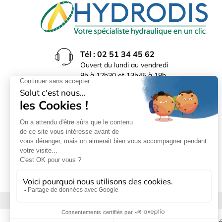
Tél : 02 51 34 45 62
Ouvert du lundi au vendredi
8h à 12h30 et 13h45 à 18h
(17h30 le vendredi)
Rue du Bocage La Ribotière
85170 Le Poiré sur Vie
Mentions légales
|
Donné