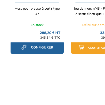
Mors pour presse à sertir type
Jeu de mors n°48 - 
47
à sertir électrique 
En stock
Délai sur de
288,20 € HT
33
345,84 € TTC
39
CONFIGURER
AJOUTER AU