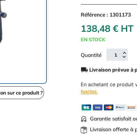
Référence :
1301173
138,48 € HT
EN STOCK
Quantité
local_shipping
Livraison prévue à 
En achetant ce produit
fidélité.
ion sur ce produit ?
Garantie satisfait 
Livraison offerte à