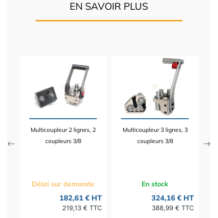
EN SAVOIR PLUS
 3
M
 3/4
Multicoupleur 2 lignes, 2
Multicoupleur 3 lignes, 3
 HT
coupleurs 3/8
coupleurs 3/8
 TTC
Délai sur demande
En stock
182,61 € HT
324,16 € HT
219,13 € TTC
388,99 € TTC