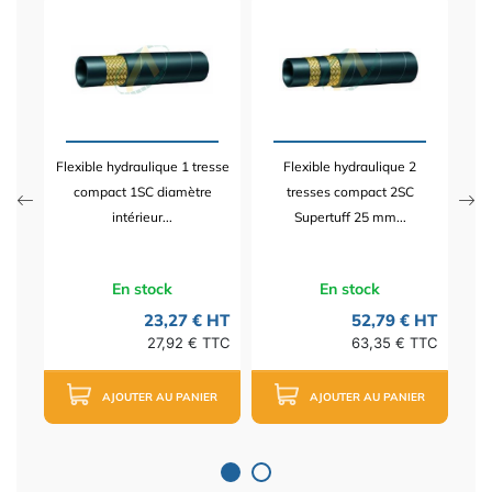
2
Flexible hydraulique 1 tresse
Flexible hydraulique 2
 HT
compact 1SC diamètre
tresses compact 2SC
TTC
intérieur...
Supertuff 25 mm...
En stock
En stock
23,27 € HT
52,79 € HT
27,92 € TTC
63,35 € TTC
AJOUTER AU PANIER
AJOUTER AU PANIER