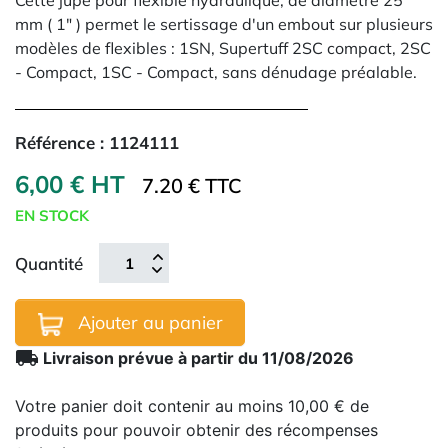
Cette jupe pour flexible hydraulique, de diamètre 25
mm ( 1" ) permet le sertissage d'un embout sur plusieurs
modèles de flexibles : 1SN, Supertuff 2SC compact, 2SC
- Compact, 1SC - Compact, sans dénudage préalable.
Référence :
1124111
6,00 € HT
7.20 € TTC
EN STOCK
Quantité
Ajouter au panier
local_shipping
Livraison prévue à partir du 11/08/2026
Votre panier doit contenir au moins 10,00 € de
produits pour pouvoir obtenir des récompenses