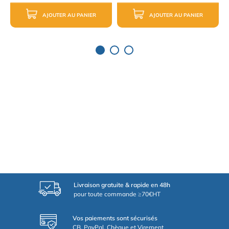
AJOUTER AU PANIER
AJOUTER AU PANIER
Livraison gratuite & rapide en 48h
pour toute commande ≥70€HT
Vos paiements sont sécurisés
CB, PayPal, Chèque et Virement