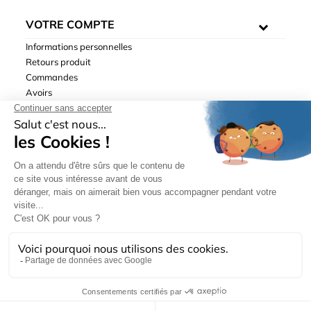
VOTRE COMPTE
Informations personnelles
Retours produit
Commandes
Avoirs
Adresses
Bons de réduction
Mentions légales
|
Données personnelles
|
Conditions générales
de ventes
| © Hydrodis 2003-2026. Tous droits réservés