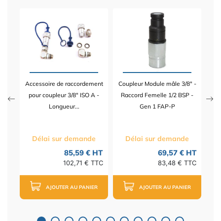
ur
Cou
-
Ra
Accessoire de raccordement
Coupleur Module mâle 3/8" -
 HT
pour coupleur 3/8" ISO A -
Raccord Femelle 1/2 BSP -
TTC
Longueur...
Gen 1 FAP-P
Délai sur demande
Délai sur demande
85,59 € HT
69,57 € HT
102,71 € TTC
83,48 € TTC
AJOUTER AU PANIER
AJOUTER AU PANIER